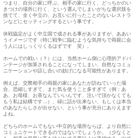
つまり、自分の家に呼ぶ、相手の家に行く、どっちかのい
きつけの場所に行く、という選んでしまいがちな選択肢を
捨てて、全く中立の、お互いに行ったことのないレストラ
ンなどにセッティングするという事です。
休戦協定がよく中立国で成される事がありますが、ああい
うイメージです（特に戦争に臨むような気持ちで両親に会
う人にはしっくりくるはずです 笑）。
ホームでの戦い（？）には、当然ホーム側に心理的アドバ
ンテージが加算されることになってしまい、自然なコミュ
ニケーションや話し合いの妨げになる可能性があります。
例えば、交際相手の両親の家にあなたが訪ねていった場
合、恐縮しすぎて、また気を使うこと多すぎて（例：あ
あ、お母様、お茶なんていいんです、注いで頂かなくても
もう私は結構です…）、碌に話が出来ない、もしくは本当
のあなたらしさが出せない、という事が充分にありえます
よね。
どちらのホームでもない中立的な場所ならば、より自然に
コミュニケートできるのではないでしょうか。（少なくと